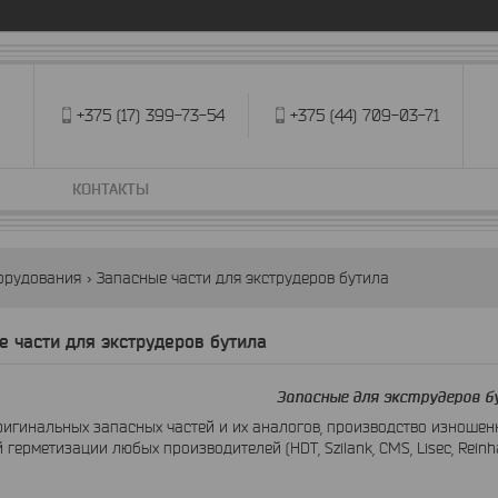
+375 (17) 399-73-54
+375 (44) 709-03-71
КОНТАКТЫ
борудования
Запасные части для экструдеров бутила
е части для экструдеров бутила
Запасные для экструдеров б
игинальных запасных частей и их аналогов, производство изношенн
 герметизации любых производителей (HDT, Szilank, CMS, Lisec, Reinha