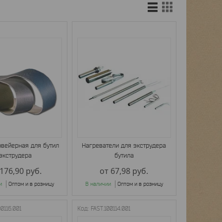
нвейерная для бутил
Нагреватели для экструдера
экструдера
бутила
 176,90
руб.
от 67,98
руб.
и
Оптом и в розницу
В наличии
Оптом и в розницу
00116.001
FAST.100114.001