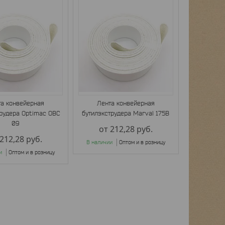
та конвейерная
Лента конвейерная
трудера Optimac OBC
бутилэкструдера Marval 175B
09
от 212,28
руб.
 212,28
руб.
В наличии
Оптом и в розницу
и
Оптом и в розницу