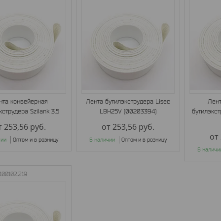
нта конвейерная
Лента бутилэкструдера Lisec
Лен
кструдера Szilank 3,5
LBH25V (00203394)
бутилэкс
т 253,56
руб.
от 253,56
руб.
от
чии
Оптом и в розницу
В наличии
Оптом и в розницу
В наличи
100102.219