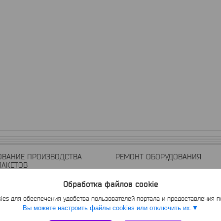
ОВАНИЕ ПРОИЗВОДСТВА
РЕМОНТ ОБОРУДОВАНИЯ
ПАКЕТОВ
Ремонт Экструдеров
Обработка файлов cookie
 Вторичной Герметизации
Ремонт Гомогенизаторов
es для обеспечения удобства пользователей портала и предоставления 
азозаполнения
Ремонт Насосов Для Субпродуктов
Вы можете настроить файлы cookies или отключить их.
ый Стол