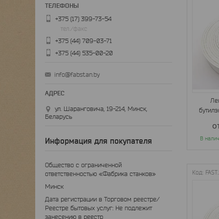
+375 (17) 399-73-54
тел./факс
+375 (44) 709-03-71
+375 (44) 535-00-20
info@fabstan.by
Ле
ул. Шаранговича, 19-214, Минск,
бутилэ
Беларусь
о
В нали
Информация для покупателя
Общество с ограниченной
FAST.
ответственностью «Фабрика станков»
Минск
Дата регистрации в Торговом реестре/
Реестре бытовых услуг: Не подлежит
занесению в реестр