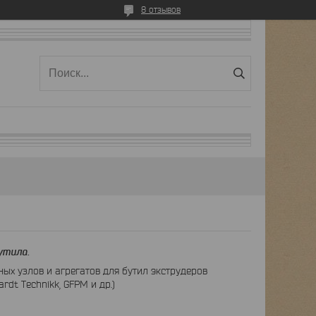
8 отзывов
утила.
ых узлов и агрегатов для бутил экструдеров
rdt Technikk, GFPM и др.)