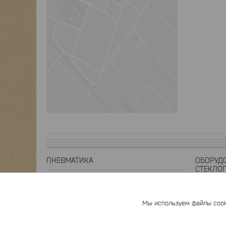
ПНЕВМАТИКА
ОБОРУД
СТЕКЛО
Пневмоцилиндры
Экструдер
Пневмотрубки
Мы используем файлы cooki
Станция Г
Пневмораспределители
Поворотн