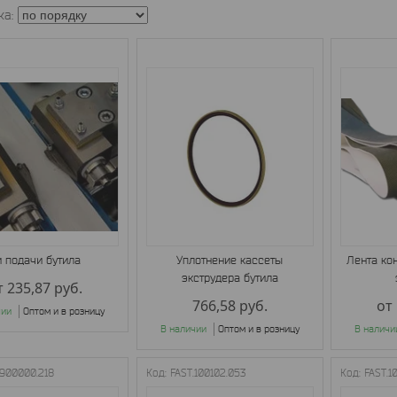
 подачи бутила
Уплотнение кассеты
Лента ко
экструдера бутила
т 235,87
руб.
766,58
руб.
от
чии
Оптом и в розницу
В наличии
Оптом и в розницу
В наличи
.900000.218
FAST.100102.053
FAST.1