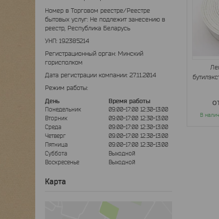
Номер в Торговом реестре/Реестре
бытовых услуг: Не подлежит занесению в
реестр, Республика Беларусь
УНП: 192385214
Регистрационный орган: Минский
горисполком
Ле
Дата регистрации компании: 27.11.2014
бутилэкс
Режим работы:
о
День
Время работы
Понедельник
09:00-17:00
12:30-13:00
В нали
Вторник
09:00-17:00
12:30-13:00
Среда
09:00-17:00
12:30-13:00
Четверг
09:00-17:00
12:30-13:00
Пятница
09:00-17:00
12:30-13:00
Суббота
Выходной
Воскресенье
Выходной
Карта