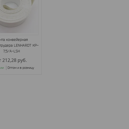
нта конвейерная
трудера LENHARDT KP-
7,5/A-LSH
т 212,28
руб.
чии
Оптом и в розницу