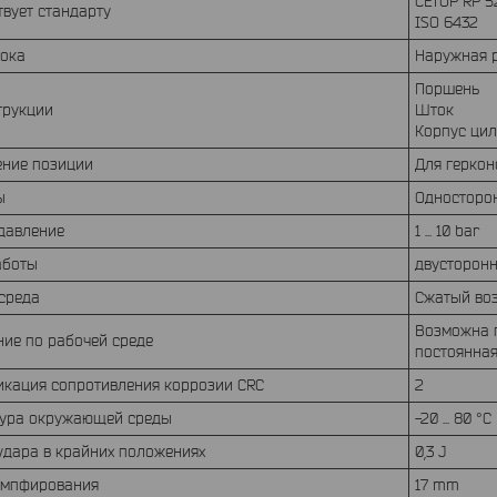
CETOP RP 5
твует стандарту
ISO 6432
тока
Наружная 
Поршень
трукции
Шток
Корпус ци
ение позиции
Для герко
ты
Односторо
 давление
1 ... 10 bar
аботы
двусторонн
 среда
Сжатый возд
Возможна п
ие по рабочей среде
постоянна
икация сопротивления коррозии CRC
2
тура окружающей среды
-20 ... 80 °C
удара в крайних положениях
0,3 J
емпфирования
17 mm