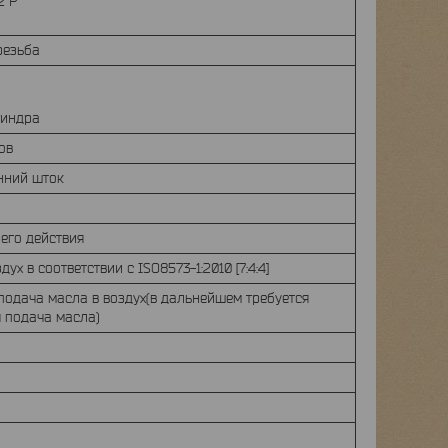
2 P
резьба
линдра
нов
нний шток
его действия
ух в соответствии с ISO8573-1:2010 [7:4:4]
одача масла в воздух(в дальнейшем требуется
я подача масла)