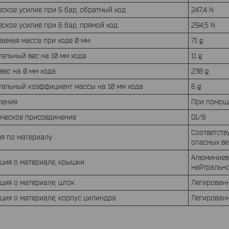
еское усилие при 6 бар, обратный ход
247,4 N
еское усилие при 6 бар, прямой ход
294,5 N
емая масса при ходе 0 мм
71 g
ельный вес на 10 мм хода
11 g
вес на 0 мм хода
238 g
ельный коэффициент массы на 10 мм хода
6 g
пления
При помощ
ическое присоединение
G1/8
Соответств
ия по материалу
опасных ве
Алюминиев
ция о материале, крышки
нейтральн
ия о материале, шток
Легирован
ия о материале, корпус цилиндра
Легирован