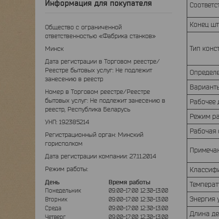
Информация для покупателя
Соответс
Конец ш
Общество с ограниченной
ответственностью «Фабрика станков»
Тип конс
Минск
Дата регистрации в Торговом реестре/
Реестре бытовых услуг: Не подлежит
Определ
занесению в реестр
Вариан
Номер в Торговом реестре/Реестре
бытовых услуг: Не подлежит занесению в
Рабочее
реестр, Республика Беларусь
Режим р
УНП: 192385214
Рабочая
Регистрационный орган: Минский
горисполком
Примечан
Дата регистрации компании: 27.11.2014
Режим работы:
Классиф
День
Время работы
Темпера
Понедельник
09:00-17:00
12:30-13:00
Энергия 
Вторник
09:00-17:00
12:30-13:00
Среда
09:00-17:00
12:30-13:00
Длина д
Четверг
09:00-17:00
12:30-13:00