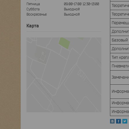
Пятница
09:00-17:00
12:30-13:00
Теоретич
Суббота
Выходной
Теоретич
Воскресенье
Выходной
Перемеща
Карта
Дополнит
Базовый 
Дополнит
Тип кре
Пневмат
Замечан
Информа
Информац
Информац