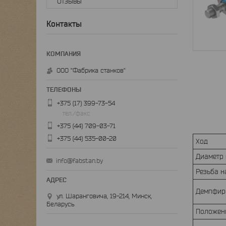
Отзывы
Контакты
ООО "Фабрика станков"
+375 (17) 399-73-54
тел./факс
+375 (44) 709-03-71
+375 (44) 535-00-20
Ход
Диаметр
info@fabstan.by
Резьба н
Демпфир
ул. Шаранговича, 19-214, Минск,
Беларусь
Положен