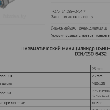
+375 (17) 399-73-54
Заказ только по телефону
График работы
Адрес и контакты
возврат товара в
Пневматический миницилиндр DSNU-
DIN/ISO 6432
25 mm
 поршня
25 mm
а штоке
M10x1,25
PPS: самон
ование
конце ход
ие при монтаже
Любое