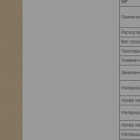
90°
Примеча
Расход в
Вес про
Присоед
Пневмат
Замечан
Материа
Номер м
Материа
Номер м
Материа