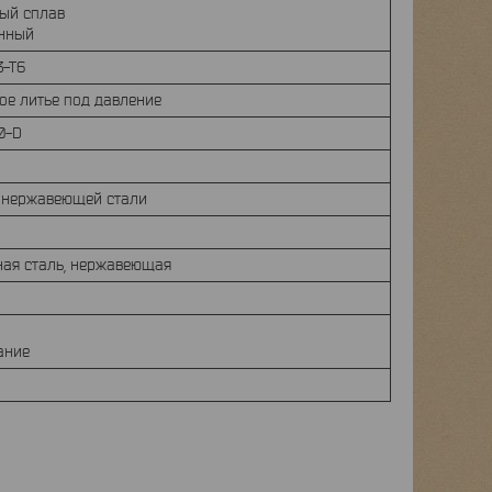
ый сплав
нный
3-T6
е литье под давление
0-D
з нержавеющей стали
ная сталь, нержавеющая
ание