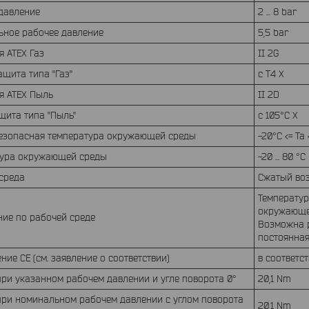
 давление
2 ... 8 bar
ьное рабочее давление
5,5 bar
я ATEX Газ
II 2G
щита типа "Газ"
c T4 X
я ATEX Пыль
II 2D
щита типа "Пыль"
c 105°C X
езопасная температура окружающей среды
-20°C <= Ta
тура окружающей среды
-20 ... 80 °C
 среда
Сжатый возд
Температур
окружающе
ие по рабочей среде
Возможна р
постоянная
ние CE (см. заявление о соответствии)
в соответс
ри указанном рабочем давлении и угле поворота 0°
20,1 Nm
ри номинальном рабочем давлении с углом поворота
20,1 Nm