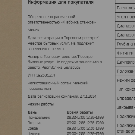
Информация для покупателя
Располо
Угол по
Общество с ограниченной
ответственностью «Фабрика станков»
Диапазон
Минск
Диапазон
Дата регистрации в Торговом реестре/
Реестре бытовых услуг: Не подлежит
Глубина
занесению в реестр
Фитинги 
Номер в Торговом реестре/Реестре
Демпфир
бытовых услуг: Не подлежит занесению в
реестр, Республика Беларусь
Положен
УНП: 192385214
Режим р
Регистрационный орган: Минский
горисполком
Тип конс
Дата регистрации компании: 27.11.2014
Определ
Режим работы:
Закрыва
День
Время работы
Подключе
Понедельник
09:00-17:00
12:30-13:00
Вторник
09:00-17:00
12:30-13:00
Подключе
Среда
09:00-17:00
12:30-13:00
стандар
Четверг
09:00-17:00
12:30-13:00