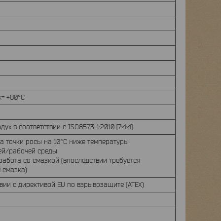
 <= +80°C
ух в соответствии с ISO8573-1:2010 [7:4:4]
а точки росы на 10°C ниже температуры
й/рабочей среды
абота со смазкой (впоследствии требуется
 смазка)
твии с директивой EU по взрывозащите (ATEX)