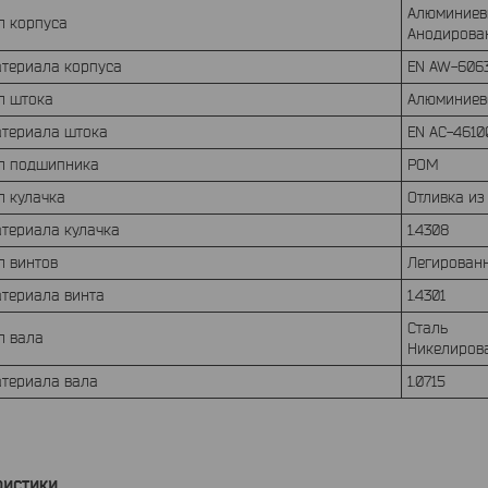
Алюминиев
л корпуса
Анодирова
атериала корпуса
EN AW-606
л штока
Алюминиево
атериала штока
EN AC-4610
л подшипника
POM
л кулачка
Отливка и
атериала кулачка
1.4308
л винтов
Легирован
атериала винта
1.4301
Сталь
л вала
Никелиров
атериала вала
1.0715
ристики