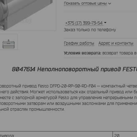
Показать оптовые цены
+375 (17) 399-73-54
Заказ только по телефону
График работы
Адрес и контакты
возврат товара в
8047614 Неполноповоротный привод FEST
оворотный привод Festo DFPD-20-RP-90-RD-F04 — компактный четв
него действия. Могжет использоваться как отдельный привод или 
месте с запорной арматурой Festo для управления непрерывными 
поворотными затворам или воздушными заслонками для применения
ьной отраслях промышленности.
привода
20