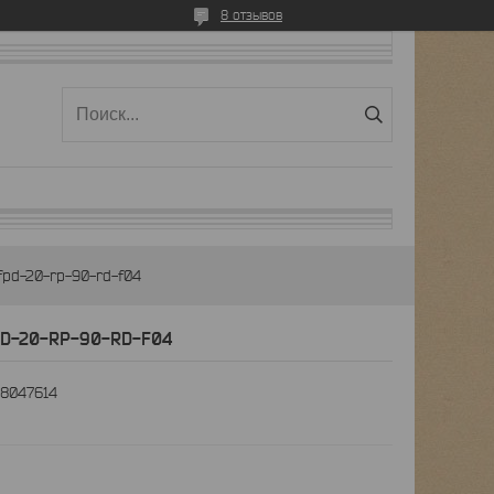
8 отзывов
fpd-20-rp-90-rd-f04
PD-20-RP-90-RD-F04
8047614