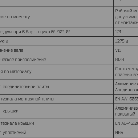
Рабочий м
ние по моменту
допустимог
от монтажн
оздуха при 6 бар за цикл 0°-90°-0°
1,21 l
дукта
1.275 g
инение вала
V11
ическое присоединение
G1/8
Соответств
ия по материалу
опасных ве
Алюминиев
л соединительной плиты
Анодирова
атериала монтажной плиты
EN AW-606
Алюминиево
л крышки
покрытый
атериала крышки
EN AC-4610
л уплотнений
NBR