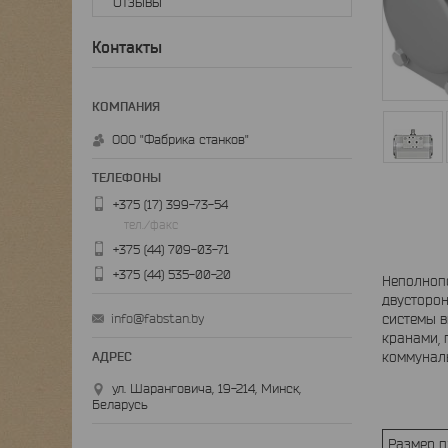
Отзывы
Контакты
ООО "Фабрика станков"
+375 (17) 399-73-54
тел./факс
+375 (44) 709-03-71
+375 (44) 535-00-20
Неполноп
двусторон
системы в
info@fabstan.by
кранами, 
коммунал
ул. Шаранговича, 19-214, Минск,
Беларусь
Размер 