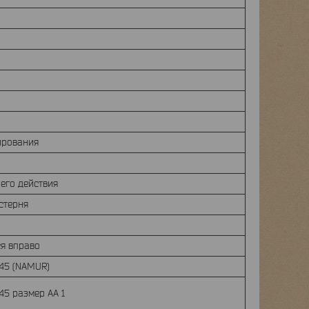
ирования
его действия
стерня
й
я вправо
45 (NAMUR)
45 размер AA 1