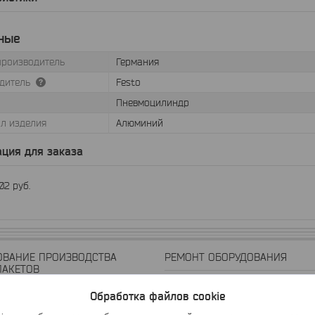
ные
производитель
Германия
дитель
Festo
Пневмоцилиндр
л изделия
Алюминий
ция для заказа
,02
руб.
ОВАНИЕ ПРОИЗВОДСТВА
РЕМОНТ ОБОРУДОВАНИЯ
ПАКЕТОВ
Ремонт Экструдеров
Обработка файлов cookie
 Вторичной Герметизации
Ремонт Гомогенизаторов