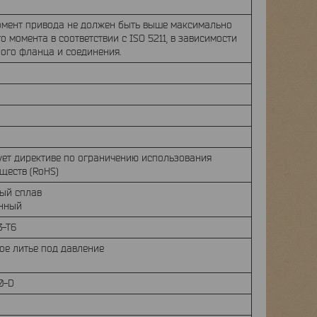
омент привода не должен быть выше максимально
о момента в соответствии с ISO 5211, в зависимости
ого фланца и соединения.
ует директиве по ограничению использования
ществ (RoHS)
ый сплав
нный
3-T6
е литье под давление
0-D