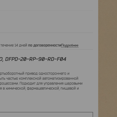
 течение 14 дней
по договоренности
Подробнее
O, DFPD-20-RP-90-RD-F04
ертьоборотный привод одностороннего и
быть частью комплексной автоматизированной
процессами. Подходит для управления шаровыми
 в химической, фармацевтической, пищевой и