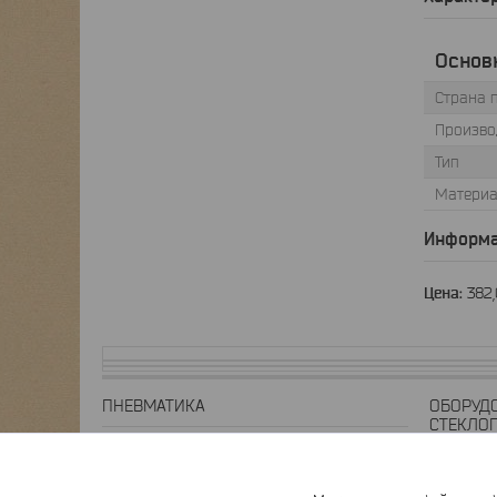
Основ
Страна 
Произво
Тип
Материа
Информа
Цена:
382
ПНЕВМАТИКА
ОБОРУД
СТЕКЛО
Пневмоцилиндры
Экструдер
Пневмотрубки