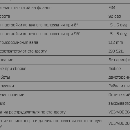
жение отверстий на фланце
F04
ворота
90 deg
 настройки конечного положения при 0°
-5 ... 5 deg
 настройки конечного положения при 90°
-5 ... 5 deg
 присоединения вала
13,2 mm
соответствуют стандарту
ISO 5211
ование
Без демпф
ие при сборке
Любое
аботы
двусторонн
трукции
Рейка и ше
ение позиции
Оптически
ние
закрываетс
ние распределителя по стандарту
VDI/VDE 38
ние позиционера и датчика положения соответствует
VDI/VDE 38
ту