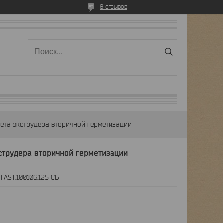
8 отзывов
лета экструдера вторичной герметизации
кструдера вторичной герметизации
:
FAST.100106.125 СБ