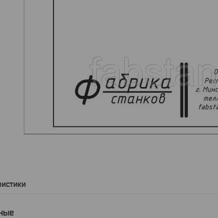
ристики
ные