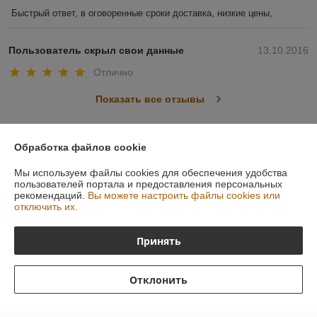
Быстрый ответ, в оговоренные сроки доставка, низкие цены, 
Пользователь скрыл свои данные
13.10.2016
Отлично
Показать все отзывы
Обработка файлов cookie
О нас
Мы используем файлы cookies для обеспечения удобства
Контакты
пользователей портала и предоставления персональных
рекомендаций.
Вы можете настроить файлы cookies или
отключить их.
Доставка и оплата
Принять
График работы
Отклонить
Полная версия сайта
Политика обработки cookies