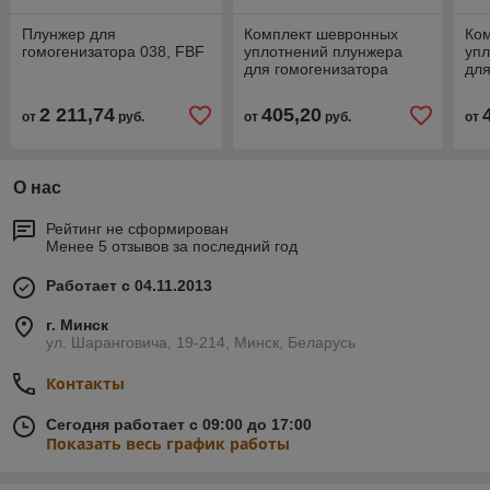
Плунжер для
Комплект шевронных
Ко
гомогенизатора 038, FBF
уплотнений плунжера
уп
для гомогенизатора
для
Bertoli / Vzduchotorg
Ber
HA33030
2 211,74
405,20
от
руб.
от
руб.
от
О нас
Рейтинг не сформирован
Менее 5 отзывов за последний год
Работает с 04.11.2013
г. Минск
ул. Шаранговича, 19-214, Минск, Беларусь
Контакты
Сегодня работает с 09:00 до 17:00
Показать весь график работы