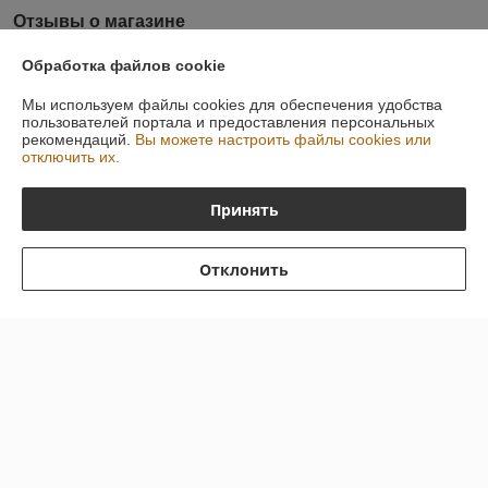
Отзывы о магазине
8 отзывов за всё время
Обработка файлов cookie
Мы используем файлы cookies для обеспечения удобства
Виталий
05.06.2018
пользователей портала и предоставления персональных
рекомендаций.
Вы можете настроить файлы cookies или
Отлично
отключить их.
Быстрый ответ, в оговоренные сроки доставка, низкие цены, 
Принять
Пользователь скрыл свои данные
13.10.2016
Отклонить
Отлично
Показать все отзывы
О нас
Контакты