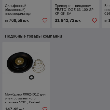
Сильфонный
Привод со шпинделем
Бе
(баллонный)
FESTO, DGE-63-100-SP-
пн
пневмоцилиндр
KF-GK-SV
016
0822419003, AVENTICS
MB
766,58
31 842,72
от
руб.
руб.
от
AV
Подобные товары компании
Мембрана 00624012 для
электромагнитного
клапана 5281, Burkert
147,42
руб.