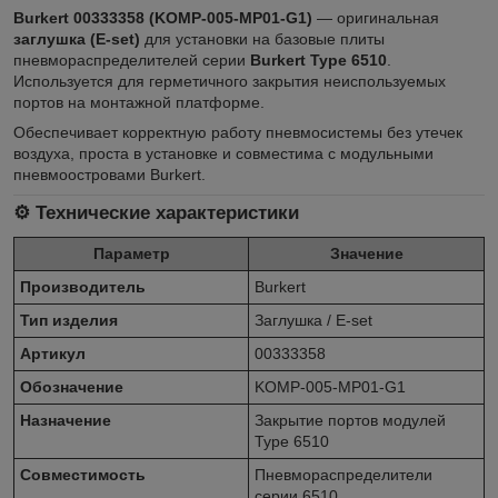
Burkert 00333358 (KOMP-005-MP01-G1)
— оригинальная
заглушка (E-set)
для установки на базовые плиты
пневмораспределителей серии
Burkert Type 6510
.
Используется для герметичного закрытия неиспользуемых
портов на монтажной платформе.
Обеспечивает корректную работу пневмосистемы без утечек
воздуха, проста в установке и совместима с модульными
пневмоостровами Burkert.
⚙️ Технические характеристики
Параметр
Значение
Производитель
Burkert
Тип изделия
Заглушка / E-set
Артикул
00333358
Обозначение
KOMP-005-MP01-G1
Назначение
Закрытие портов модулей
Type 6510
Совместимость
Пневмораспределители
серии 6510