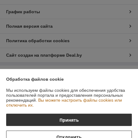
График работы
Полная версия сайта
Политика обработки cookies
Сайт создан на платформе Deal.by
Информация для покупателя
Обработка файлов cookie
Юридическое лицо:
Общество с ограниченной ответственностью
«Фабрика станков»
Мы используем файлы cookies для обеспечения удобства
Минск
пользователей портала и предоставления персональных
рекомендаций.
Вы можете настроить файлы cookies или
Регистрационный номер ЕГР: 192385214
отключить их.
УНП: 192385214
Принять
Регистрационный орган: Минский горисполком
Дата регистрации компании: 27.11.2014
Отклонить